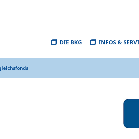
DIE BKG
INFOS & SERV
gleichsfonds